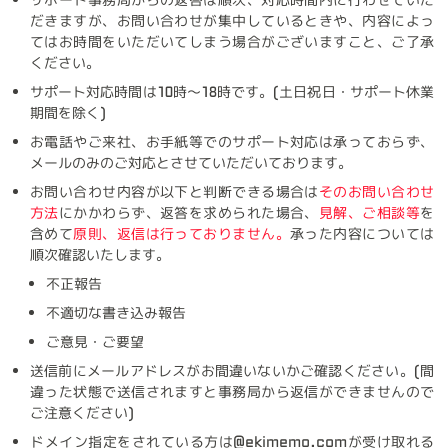
だきますが、お問い合わせが集中しているときや、内容によっ
てはお時間をいただいてしまう場合がございますこと、ご了承
ください。
サポート対応時間は10時～18時です。(土日祝日・サポート休業
期間を除く)
お電話やご来社、お手紙等でのサポート対応は承っておらず、
メールのみのご対応とさせていただいております。
お問い合わせ内容が以下と判断できる場合は
そのお問い合わせ
方法
にかかわらず、返答を求められた場合、
見解、ご相談等
を
含めて
原則、返信は行っておりません。
承った内容については
順次確認いたします。
不正報告
不適切な書き込み報告
ご意見・ご要望
送信前にメールアドレスがお間違いないかご確認ください。(間
違った状態で送信されますと事務局から返信ができませんので
ご注意ください)
ドメイン指定をされている方は
@ekimemo.com
が受け取れる